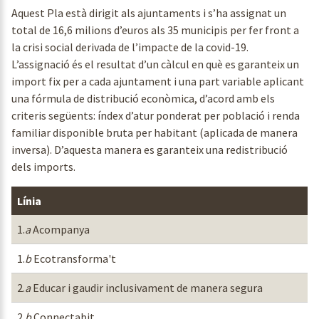
Aquest Pla està dirigit als ajuntaments i s’ha assignat un
total de 16,6 milions d’euros als 35 municipis per fer front a
la crisi social derivada de l’impacte de la covid-19.
L’assignació és el resultat d’un càlcul en què es garanteix un
import fix per a cada ajuntament i una part variable aplicant
una fórmula de distribució econòmica, d’acord amb els
criteris següents: índex d’atur ponderat per població i renda
familiar disponible bruta per habitant (aplicada de manera
inversa). D’aquesta manera es garanteix una redistribució
dels imports.
Línia
P
1.
a
Acompanya
1.
b
Ecotransforma't
2.
a
Educar i gaudir inclusivament de manera segura
2.
b
Connectabit